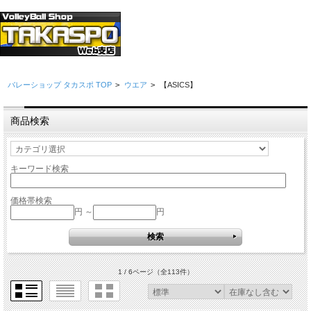
バレーショップ タカスポ TOP
>
ウエア
>
【ASICS】
商品検索
キーワード検索
価格帯検索
円 ～
円
1 / 6ページ
（全113件）