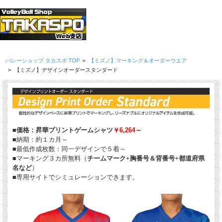
バレーショップ タカスポ TOP
>
【ミズノ】マーキング＆オーダーウエア
>
【ミズノ】デザインオーダースタンダード
■
価格：昇華プリントゲームシャツ
￥6,264
～
■納期：約１カ月～
■最低作成枚数：同一デザインで５着～
■マーキング３カ所無料（
チームマーク
+
胸番号＆背番号
+
都道府県
名など
）
■専用サイトでシミュレーションできます。