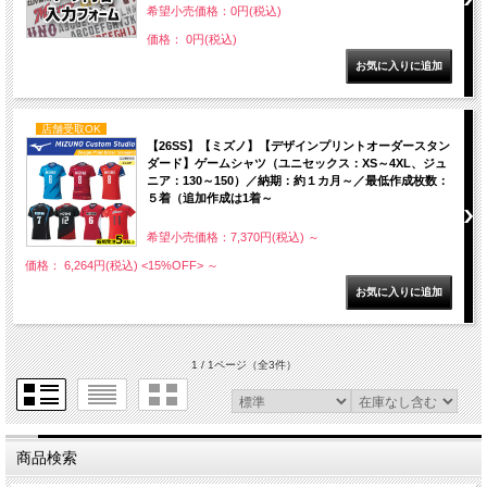
希望小売価格：0円(税込)
価格： 0円(税込)
店舗受取OK
【26SS】【ミズノ】【デザインプリントオーダースタン
ダード】ゲームシャツ（ユニセックス：XS～4XL、ジュ
ニア：130～150）／納期：約１カ月～／最低作成枚数：
５着（追加作成は1着～
希望小売価格：7,370円(税込)
～
価格： 6,264円(税込)
<15%OFF>
～
1 / 1ページ
（全3件）
商品検索