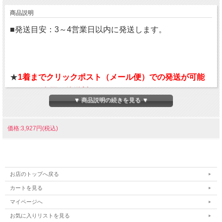
商品説明
■発送目安：3～4営業日以内に発送します。
★
1着までクリックポスト（メール便）での発送が可能
です。（全国一律送料￥220）
▼ 商品説明の続きを見る ▼
★代引不可、ポストへの投函で配達終了となります。
★ご注文の際に、配送方法をクリックポストを選択して
価格:3,927円(税込)
ください。
汎用性のあるデザインの長期継続ポロシャツ
お店のトップへ戻る
左袖にASICS Spiralロゴを採用。
カートを見る
主素材の少なくとも50％はリサイクル素材を使用してお
マイページへ
り、廃棄物や二酸化炭素の排出の削減に貢献。
お気に入りリストを見る