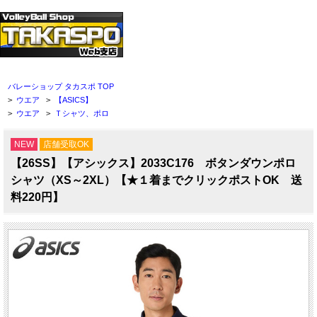
バレーショップ タカスポ TOP
>
ウエア
>
【ASICS】
>
ウエア
>
Ｔシャツ、ポロ
NEW
店舗受取OK
【26SS】【アシックス】2033C176 ボタンダウンポロ
シャツ（XS～2XL）【★１着までクリックポストOK 送
料220円】