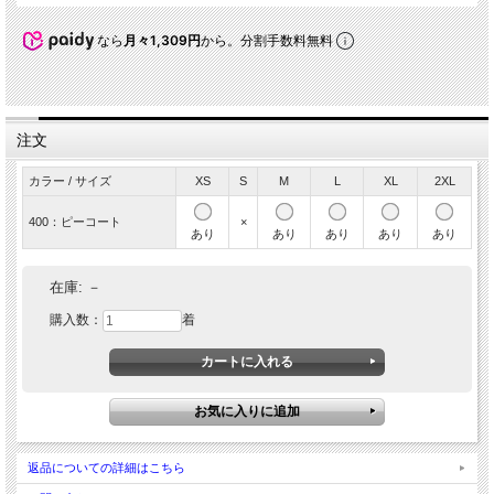
なら
月々1,309円
から。分割手数料無料
注文
カラー / サイズ
XS
S
M
L
XL
2XL
400：ピーコート
×
あり
あり
あり
あり
あり
在庫:
－
購入数：
着
返品についての詳細はこちら