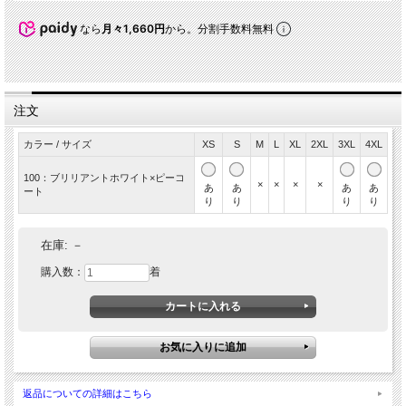
なら
月々1,660円
から。分割手数料無料
注文
カラー / サイズ
XS
S
M
L
XL
2XL
3XL
4XL
100：ブリリアントホワイト×ピーコ
×
×
×
×
あ
あ
あ
あ
ート
り
り
り
り
在庫:
－
購入数：
着
返品についての詳細はこちら