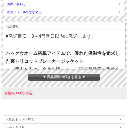
お問い合わせ
友達にメールですすめる
商品説明
■発送目安：3～4営業日以内に発送します。
バックウオーム搭載アイテムで、優れた保温性を追求し
た裏トリコットブレーカージャケット
・「背中を温め、全身を暖かく。」吸湿発熱素材集約を
熱感知センサーのある背中に配置することで、体全体を
▼ 商品説明の続きを見る ▼
暖かく感じさせるBACKWARM構造を採用。
・背ベンチレーション仕様
価格:4,980円(税込)
・再帰反射付きディテール付き
お店のトップへ戻る
●サイズ（ユニセックス）：S・M・L・XL・2XL・3XL・4XL
カートを見る