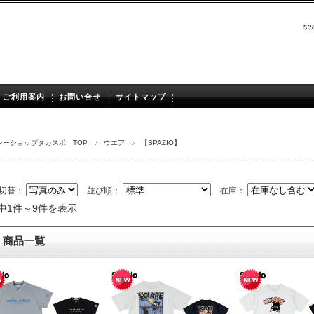
ご利用案内
お問い合せ
サイトマップ
レーショップタカスポ TOP
ウエア
【SPAZIO】
切替：
並び順：
在庫：
中1件～9件を表示
商品一覧