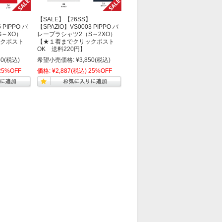
】
【SALE】【26SS】
 PIPPO バ
【SPAZIO】VS0003 PIPPO バ
S～XO）
レープラシャツ2（S～2XO）
クポスト
【★１着までクリックポスト
OK 送料220円】
50
(税込)
希望小売価格:
¥3,850
(税込)
25%OFF
価格:
¥2,887
(税込)
25%OFF