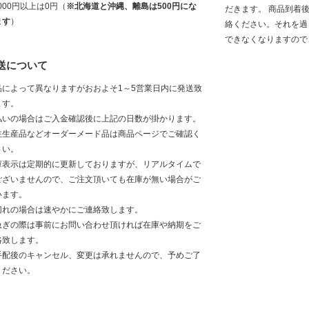
,000円以上は0円（
※北海道と沖縄、離島は500円にな
だきます。 商品到着
ます
）
絡ください。それを過
できなくなりますので
送について
品によって異なりますがおおよそ1～5営業日内に発送致
ます。
払いの場合はご入金確認後に上記の日数が掛かります。
注生産品などオーダーメード品は商品ページでご確認く
さい。
庫表示は定期的に更新しておりますが、リアルタイムで
ございませんので、ご注文頂いても在庫が無い場合がご
います。
切れの場合は速やかにご連絡致します。
急ぎの際は事前にお問い合わせ頂ければ在庫や納期をご
絡致します。
手配後のキャンセル、変更は承れませんので、予めご了
ください。