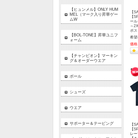
【ヒュンメル】ONLY HUM
【S
MEL（マーク入り昇華ゲー
【SP
ムW
ール
～2
ポス
【BOL-TONE】昇華ユニフ
希望
ォーム
価格
【チャンピオン】マーキン
グ＆オーダーウエア
ボール
シューズ
ウエア
サポーター＆テーピング
【S
【SP
レー