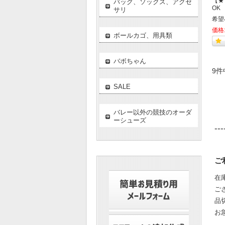
【★
バッグ、ソックス、アクセ
OK
サリ
希望
価格
ボールカゴ、用具類
バボちゃん
9件
SALE
バレー以外の競技のオーダ
ーシューズ
---
ご
在
ご
品
お