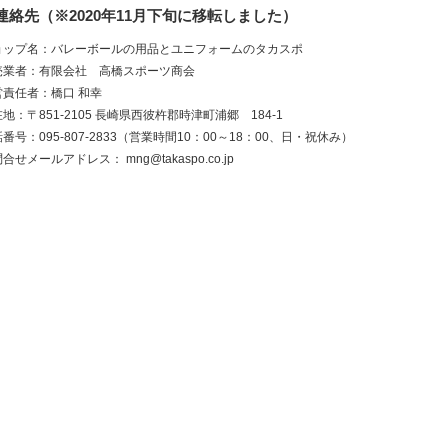
連絡先（※2020年11月下旬に移転しました）
ョップ名：バレーボールの用品とユニフォームのタカスポ
売業者：有限会社 高橋スポーツ商会
営責任者：橋口 和幸
地：〒851-2105 長崎県西彼杵郡時津町浦郷 184-1
番号：095-807-2833（営業時間10：00～18：00、日・祝休み）
問合せメールアドレス：
mng@takaspo.co.jp