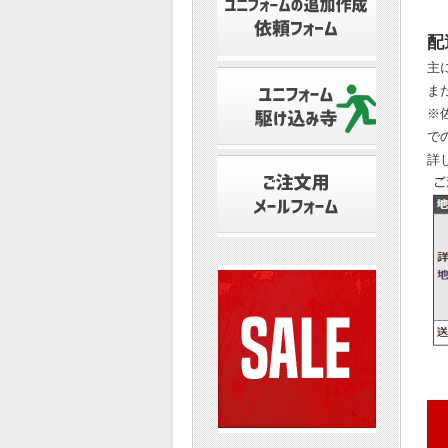
配
主
ま
※
で
詳