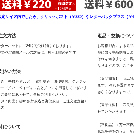
規定サイズ内でしたら、クリックポスト（￥220）やレターパックプラス（￥6
注文方法
返品・交換につい
ンターネットにて24時間受け付けております。
お客様都合による返品
注文やご質問メールの対応は、月～土曜のみです。
品に限り商品到着日よ
それを過ぎますと、返
なりますので、ご了承
支払い方法
【返品期限】：商品到
引き（手数料￥330）、銀行振込、郵便振替、クレジッ
ます。 それを過ぎま
カード払い、ペイディ（あと払い）を用意してございま
きなくなりますので、
。ご希望にあわせて、各種ご利用ください。
引き：商品引渡時 銀行振込と郵便振替：ご注文確定後7
【返品送料】：不良品
以内
せていただきます。
【不良品】：万一不良
料について
状況を確認のうえ、新