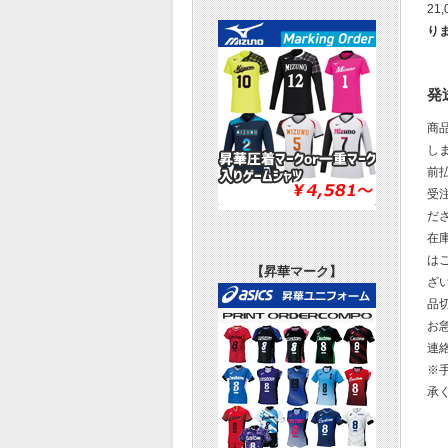
21
り
発
商
し
前
受
だ
在
は
【昇華マーク】
ざ
品
お
連
※
承