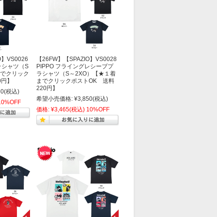
】VS0026
【26FW】【SPAZIO】VS0028
プラシャツ（S
PIPPO フライングレシーブプ
までクリック
ラシャツ（S～2XO）【★１着
0円】
までクリックポストOK 送料
220円】
50
(税込)
希望小売価格:
¥3,850
(税込)
10%OFF
価格:
¥3,465
(税込)
10%OFF