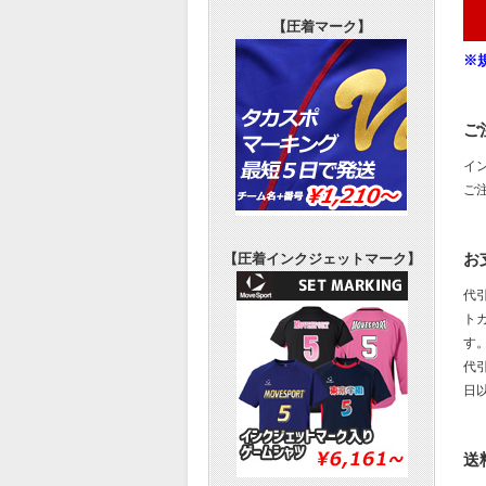
【圧着マーク】
※
ご
イ
ご
お
【圧着インクジェットマーク】
代
ト
す
代
日
送