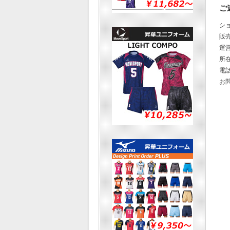
ご
シ
販
運
所在
電話
お