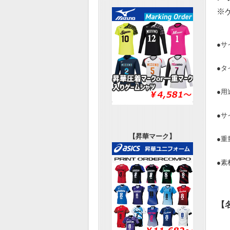
※
●サ
●タ
●用
●サ
【昇華マーク】
●重
●素
【