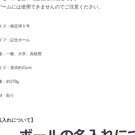
ゲームには使用できませんのでご注意ください。
イズ：検定球５号
イプ：記念ボール
途：一般、大学、高校用
イズ：直径約21cm
量：約270g
材：貼り
名入れについて】