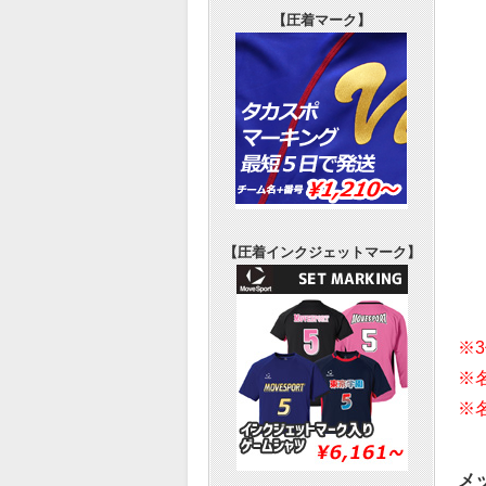
【圧着マーク】
【圧着インクジェットマーク】
※
※
※
メ