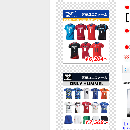
【モ
リア