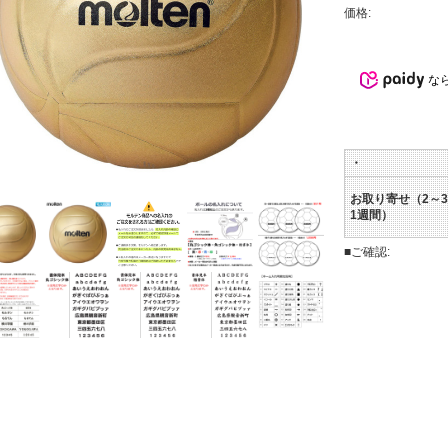
価格:
な
・
お取り寄せ（2～
1週間）
■ご確認: