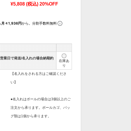
¥5,808
(税込)
20%OFF
ら
月々1,936円
から。分割手数料無料
3営業日で発送/名入れの場合納期約
在庫あ
り
【名入れをされる方はご確認くださ
い】
●名入れはボールの場合は3個以上のご
注文から承ります。ボールカゴ、バッ
グ類は1個から承ります。