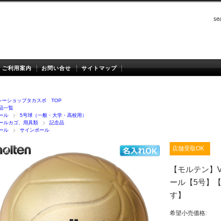
ご利用案内
お問い合せ
サイトマップ
レーショップタカスポ TOP
品一覧
ール
5号球（一般・大学・高校用）
ールカゴ、用具類
記念品
ール
サインボール
店舗受取OK
【モルテン】V
ール【5号】
す】
希望小売価格: