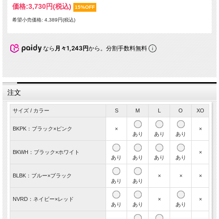
価格:
3,730円
(税込)
15%OFF
希望小売価格: 4,389円(税込)
なら
月々1,243円
から。分割手数料無料
注文
サイズ / カラー
S
M
L
O
XO
BKPK：ブラック×ピンク
×
×
あり
あり
あり
BKWH：ブラック×ホワイト
×
あり
あり
あり
あり
BLBK：ブルー×ブラック
×
×
×
あり
あり
NVRD：ネイビー×レッド
×
×
あり
あり
あり