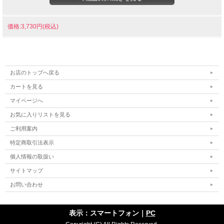
★ご注文の際に、配送方法をクリックポストを選択して
ください。
価格:3,730円(税込)
【マークを入れてユニフォームにしませんか？】
お店のトップへ戻る
・当店は１着から加工致します。リーズナブル＆スピー
カートを見る
ディ。単色マークです。
マイページへ
・マーキングセットを一緒に買い物かごに入れてご注文
お気に入りリストを見る
ください。
ご利用案内
・マーキングセットはこちら
特定商取引法表示
個人情報の取扱い
【セットマーキング対応モデル】
サイトマップ
グラデーションのマーキングをご希望の方はこちらの
セ
お問い合わせ
ットマーキングがオススメです
。
・最低作成枚数5着から
表示：スマートフォン｜
PC