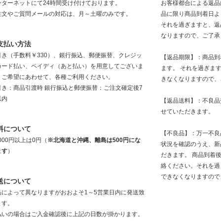
ンターネットにて24時間受け付けております。
お客様都合による返品
注文やご質問メールの対応は、月～土曜のみです。
品に限り商品到着日よ
それを過ぎますと、返
なりますので、ご了承
支払い方法
引き（手数料￥330）、銀行振込、郵便振替、クレジッ
【返品期限】：商品到
カード払い、ペイディ（あと払い）を用意してございま
ます。 それを過ぎま
。ご希望にあわせて、各種ご利用ください。
きなくなりますので、
引き：商品引渡時 銀行振込と郵便振替：ご注文確定後7
以内
【返品送料】：不良品
せていただきます。
料について
【不良品】：万一不良
,000円以上は0円（
※北海道と沖縄、離島は500円にな
状況を確認のうえ、新
ます
）
だきます。 商品到着
絡ください。それを過
できなくなりますので
送について
品によって異なりますがおおよそ1～5営業日内に発送致
ます。
払いの場合はご入金確認後に上記の日数が掛かります。