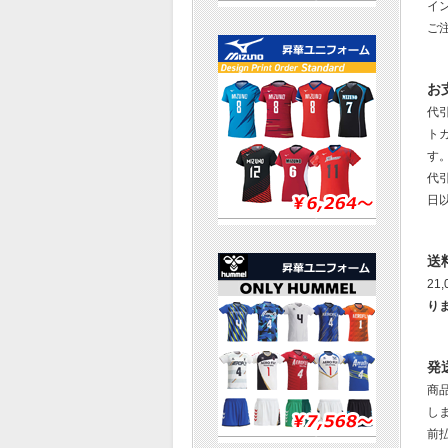
イ
ご
お
代
ト
す
代
日
送
21
り
発
商
し
前