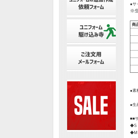
●サ
※
商
●素
●生
■■
◆S
◆M