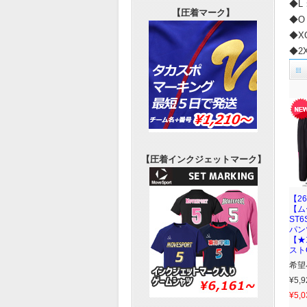
◆L
【圧着マーク】
◆O
◆X
◆2
【圧着インクジェットマーク】
【2
【ム
ST
パン
【★
スト
希望
¥5,9
¥5,0