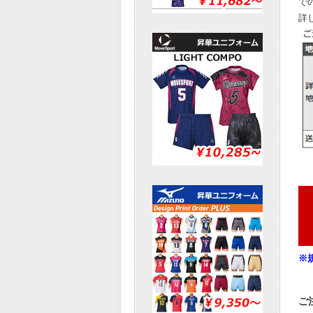
で
詳
※
ご