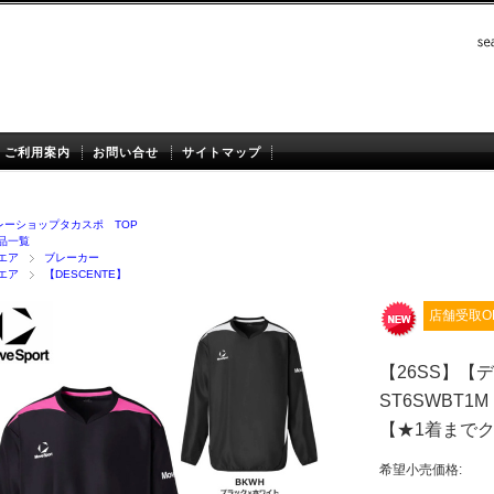
ご利用案内
お問い合せ
サイトマップ
レーショップタカスポ TOP
品一覧
エア
ブレーカー
エア
【DESCENTE】
店舗受取O
【26SS】【
ST6SWBT
【★1着までク
希望小売価格: