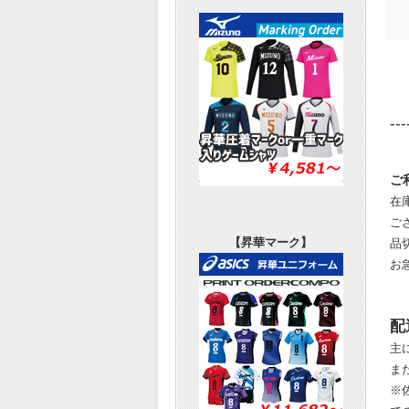
---
ご
在
ご
【昇華マーク】
品
お
配
主
ま
※