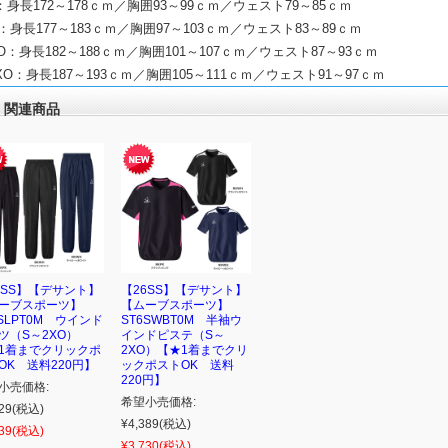
：身長172～178ｃｍ／胸囲93～99ｃｍ／ウェスト79～85ｃｍ
：身長177～183ｃｍ／胸囲97～103ｃｍ／ウェスト83～89ｃｍ
O：身長182～188ｃｍ／胸囲101～107ｃｍ／ウェスト87～93ｃｍ
XO：身長187～193ｃｍ／胸囲105～111ｃｍ／ウェスト91～97ｃｍ
関連商品
6SS】【デサント】
【26SS】【デサント】
ーブスポーツ】
【ムーブスポーツ】
6SLPT0M ウインド
ST6SWBT0M 半袖ウ
ツ（S～2XO）
インドピステ（S～
1着までクリックポ
2XO）【★1着までクリ
OK 送料220円】
ックポストOK 送料
220円】
小売価格:
希望小売価格:
29
(税込)
¥4,389
(税込)
39
(税込)
¥3,730
(税込)