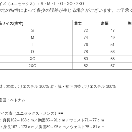
イズ（ユニセックス）：S・M・L・O・XO・2XO
生地の特性によって多少の誤差が生じる場合がございます。ご了承
品サイズ(実寸)
着丈
肩幅
胸
S
72
47
M
74
49
L
76
51
O
78
53
XO
80
55
2XO
82
57
材：本体 ポリエステル 100% 肩・脇・袖下切替 ポリエステル 100%
産国：ベトナム
サイズ表（ユニセックス・メンズ）■■
：身長162～168ｃｍ／胸囲85～91ｃｍ／ウェスト71～77ｃｍ
：身長167～173ｃｍ／胸囲89～95ｃｍ／ウェスト75～81ｃｍ