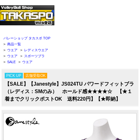
バレーショップ タカスポ TOP
>
商品一覧
>
ウエア
>
レディスウエア
>
ウエア
>
スポーツブラ
>
SALE
>
ウエア
PICK UP
店舗受取OK
【SALE】【Janestyle】JS024TU パワードフィットブラ
（レディス：SMのみ） ホールド感★★★★☆ 【★１
着までクリックポストOK 送料220円】【★即納】