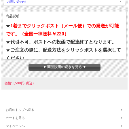
お問い合わせ
商品説明
★
1着までクリックポスト（メール便）での発送が可能
です。（全国一律送料￥220）
★
代引不可、ポストへの投函で配達終了となります。
★
ご注文の際に、配送方法をクリックポストを選択して
ください。
▼ 商品説明の続きを見る ▼
本格的なトレーニングにも◎激しい動きもしっかり支え
価格:1,590円(税込)
るフィット感とホールド性を実現したハイモデル。
・抜群のホールド力。
お店のトップへ戻る
・吸汗速乾
カートを見る
・パッドが取り外し可能な差し込みタイプ
マイページへ