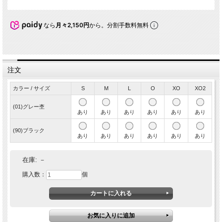
なら
月々2,150円
から。分割手数料無料
注文
カラー / サイズ
S
M
L
O
XO
XO2
(01)グレー杢
あり
あり
あり
あり
あり
あり
(90)ブラック
あり
あり
あり
あり
あり
あり
在庫:
－
購入数：
個