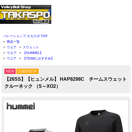
バレーショップ タカスポ TOP
>
商品一覧
>
ウエア
>
スウェット
>
ウエア
>
【HUMMEL】
>
ウエア
>
【TEAMにおすすめ】
NEW
店舗受取OK
【26SS】【ヒュンメル】 HAP8298C チームスウェット
クルーネック （S～XO2）