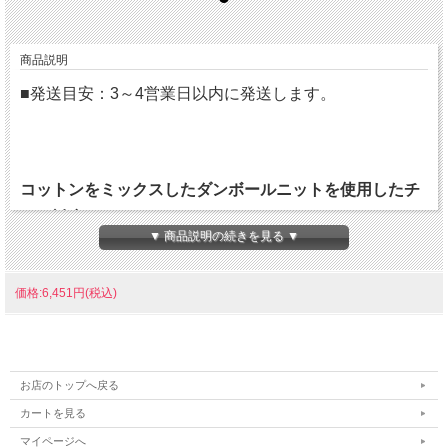
商品説明
■発送目安：3～4営業日以内に発送します。
コットンをミックスしたダンボールニットを使用したチ
ーム対応スウェットクルーネック。
▼ 商品説明の続きを見る ▼
・吸汗速乾
価格:6,451円(税込)
【おすすめセットアップ】
HAP8298P（チームスウェットパンツ）
お店のトップへ戻る
カートを見る
●サイズ（ユニセックス）：S・M・L・O・XO・XO2
マイページへ