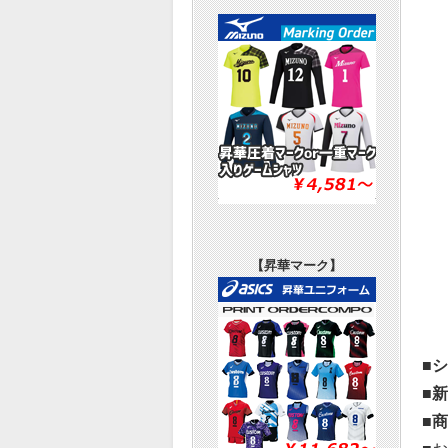
【昇華マーク】
■
■
■