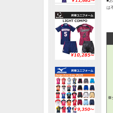
■
は
※