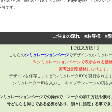
お支払い方法：前払い（ゆうちょ銀行、PayPay銀行）かクレ
不可です。
ご注文の流れ
■
お客様
■
【ご注文方法１】
こちらの
シミュレーションページ
でデザインのシミュレ
※シミュレーションページで表示される価
実際は割引価格になります。
デザインを保存しますと”シミュレータID”が発行されま
シミュレーターIDを入力し、キャプテンマークの項を
シミュレーションページでの操作で、マークの加工方法や素材
号どちらも同じである必要があり、別々に指定する事でき