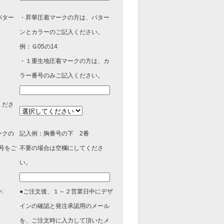
パター
・昇華圧着マークの方は、パター
ンとカラーのご記入ください。
例：Ｇ05の14
・１重生地圧着マークの方は、カ
ラー番号のみご記入ください。
くださ
ークの
記入例：胸番号の下 2番
号をご
不要の場合は空欄にしてくださ
い。
:
●ご注文後、１～２営業日中にデザ
インの確認と発注承認用のメール
を、ご注文時に入力して頂いたメ