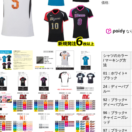
価格:
な
シャツのカラー
/ マーキング方
法
01：ホワイト×
ブラック
24：ディーバブ
ルー
92：ブラック×
ディーバブルー
96：ブラック×
チャイニーズレ
ッド
97：ブラック×