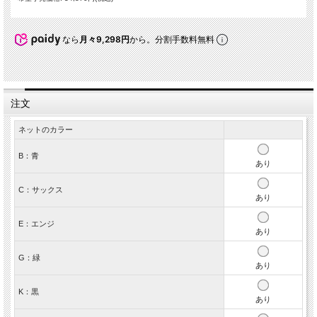
なら
月々9,298円
から。分割手数料無料
注文
ネットのカラー
B：青
あり
C：サックス
あり
E：エンジ
あり
G：緑
あり
K：黒
あり