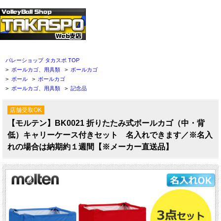
バレーショップ タカスポ TOP
>
ボールカゴ、用具類
>
ボールカゴ
>
ボール
>
ボールカゴ
>
ボールカゴ、用具類
>
記念品
店舗受取OK
【モルテン】BK0021 折りたたみ式ボールカゴ（中・背
低）キャリーケース付きセット 名入れできます／※名入
れの場合は納期約１週間【※メーカー直送品】