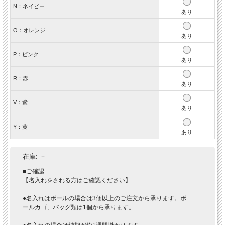
N：ネイビー
あり
O：オレンジ
あり
P：ピンク
あり
R：赤
あり
V：紫
あり
Y：黄
あり
在庫:
－
■ご確認:
【名入れをされる方はご確認ください】
●名入れはボールの場合は3個以上のご注文から承ります。ボ
ールカゴ、バッグ類は1個から承ります。