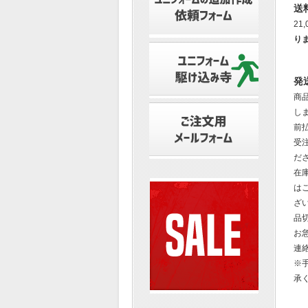
送
21
り
発
商
し
前
受
だ
在
は
ざ
品
お
連
※
承