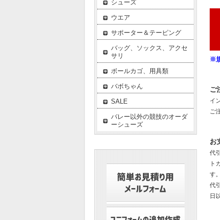
シューズ
ウエア
サポーター＆テーピング
バッグ、ソックス、アクセ
サリ
※
ボールカゴ、用具類
バボちゃん
ご
イ
SALE
ご
バレー以外の競技のオーダ
ーシューズ
お
代
ト
す
代
日