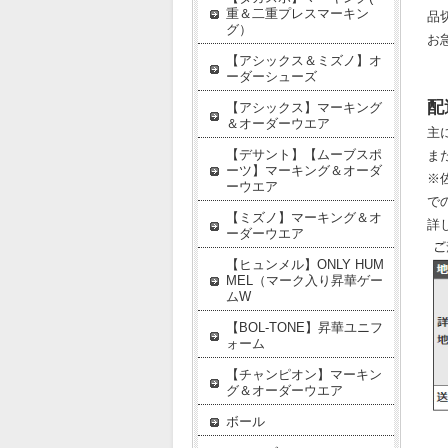
重＆二重プレスマーキン
品
グ）
お
【アシックス＆ミズノ】オ
ーダーシューズ
配
【アシックス】マーキング
＆オーダーウエア
主
【デサント】【ムーブスポ
ま
ーツ】マーキング＆オーダ
※
ーウエア
で
【ミズノ】マーキング＆オ
詳
ーダーウエア
【ヒュンメル】ONLY HUM
MEL（マーク入り昇華ゲー
ムW
【BOL-TONE】昇華ユニフ
ォーム
【チャンピオン】マーキン
グ＆オーダーウエア
ボール