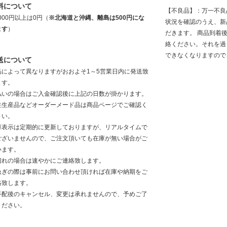
料について
【不良品】：万一不良
,000円以上は0円（
※北海道と沖縄、離島は500円にな
状況を確認のうえ、新
ます
）
だきます。 商品到着
絡ください。それを過
できなくなりますので
送について
品によって異なりますがおおよそ1～5営業日内に発送致
ます。
払いの場合はご入金確認後に上記の日数が掛かります。
注生産品などオーダーメード品は商品ページでご確認く
さい。
庫表示は定期的に更新しておりますが、リアルタイムで
ございませんので、ご注文頂いても在庫が無い場合がご
います。
切れの場合は速やかにご連絡致します。
急ぎの際は事前にお問い合わせ頂ければ在庫や納期をご
絡致します。
手配後のキャンセル、変更は承れませんので、予めご了
ください。