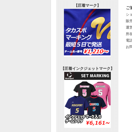
【圧着マーク】
ご
シ
販
運
所在
電話
お
【圧着インクジェットマーク】