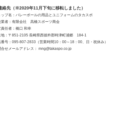
連絡先（※2020年11月下旬に移転しました）
ョップ名：バレーボールの用品とユニフォームのタカスポ
売業者：有限会社 高橋スポーツ商会
営責任者：橋口 和幸
地：〒851-2105 長崎県西彼杵郡時津町浦郷 184-1
番号：095-807-2833（営業時間10：00～18：00、日・祝休み）
問合せメールアドレス：
mng@takaspo.co.jp