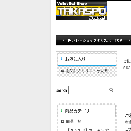
バレーショップタカスポ TOP
お気に入り
ご指
削除
お気に入りリストを見る
---
商品カテゴリ
ご
商品一覧
在
ご
【タカスポ】マーキング(一