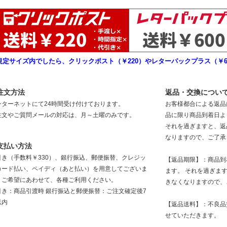
規定サイズ内でしたら、クリックポスト（￥220）やレターパックプラス（￥6
注文方法
返品・交換につい
ンターネットにて24時間受け付けております。
お客様都合による返品
注文やご質問メールの対応は、月～土曜のみです。
品に限り商品到着日よ
それを過ぎますと、返
なりますので、ご了承
支払い方法
引き（手数料￥330）、銀行振込、郵便振替、クレジッ
【返品期限】：商品到
カード払い、ペイディ（あと払い）を用意してございま
ます。 それを過ぎま
。ご希望にあわせて、各種ご利用ください。
きなくなりますので、
引き：商品引渡時 銀行振込と郵便振替：ご注文確定後7
以内
【返品送料】：不良品
せていただきます。